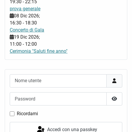
19:30
-
22:15
prova generale
08 Dic 2026
;
16:30
-
18:30
Concerto di Gala
19 Dic 2026
;
11:00
-
12:00
Cerimonia "Saluti fine anno"
Nome utente
Password
Mostra 
Ricordami
Accedi con una passkey