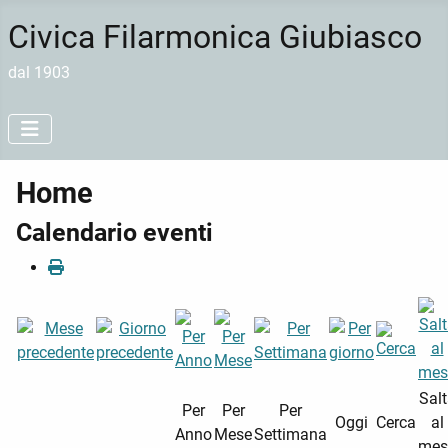
Civica Filarmonica Giubiasco
dal 1903
Home
Calendario eventi
Sal
Per
Per
Per
Oggi
Cerca
al
Anno
Mese
Settimana
mes