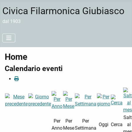
Civica Filarmonica Giubiasco
dal 1903
Home
Calendario eventi
Sal
Per
Per
Per
Oggi
Cerca
al
Anno
Mese
Settimana
mes