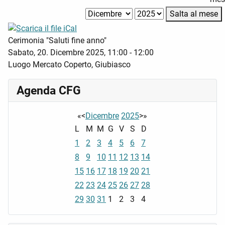
Salta al mese
Cerimonia "Saluti fine anno"
Sabato, 20. Dicembre 2025, 11:00 - 12:00
Luogo
Mercato Coperto, Giubiasco
Agenda CFG
«
<
Dicembre
2025
>
»
L
M
M
G
V
S
D
1
2
3
4
5
6
7
8
9
10
11
12
13
14
15
16
17
18
19
20
21
22
23
24
25
26
27
28
29
30
31
1
2
3
4