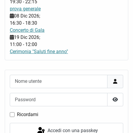
19:30
-
22:15
prova generale
08 Dic 2026
;
16:30
-
18:30
Concerto di Gala
19 Dic 2026
;
11:00
-
12:00
Cerimonia "Saluti fine anno"
Nome utente
Password
Mostra 
Ricordami
Accedi con una passkey