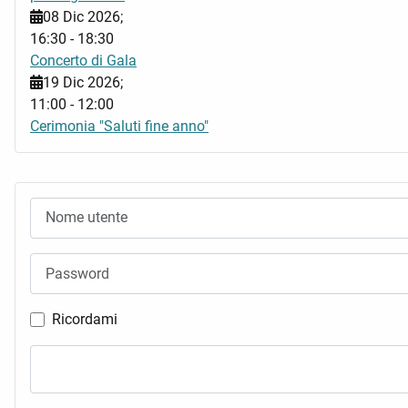
08 Dic 2026
;
16:30
-
18:30
Concerto di Gala
19 Dic 2026
;
11:00
-
12:00
Cerimonia "Saluti fine anno"
Nome utente
Password
Ricordami