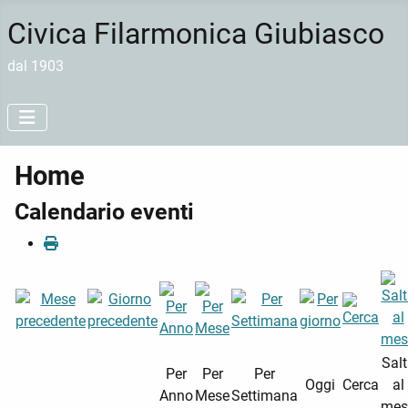
Civica Filarmonica Giubiasco
dal 1903
Home
Calendario eventi
Sal
Per
Per
Per
Oggi
Cerca
al
Anno
Mese
Settimana
mes