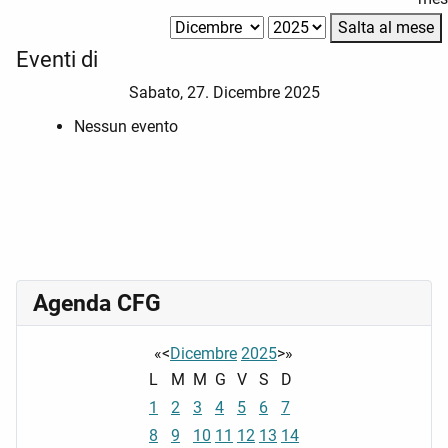
Salta al mese
Eventi di
Sabato, 27. Dicembre 2025
Nessun evento
Agenda CFG
«
<
Dicembre
2025
>
»
L
M
M
G
V
S
D
1
2
3
4
5
6
7
8
9
10
11
12
13
14