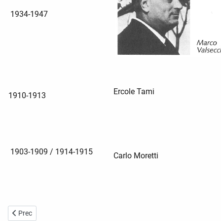
1934-1947
Ercole Tami
1910-1913
1903-1909 / 1914-1915
Carlo Moretti
Articolo precedente: I maestri
Prec