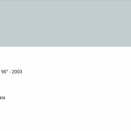
l 90° - 2003
aia