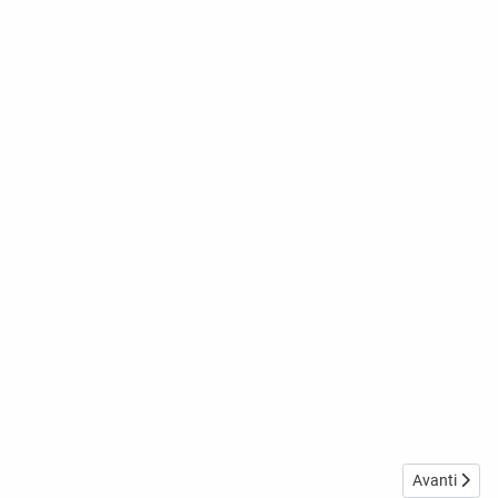
Articolo suc
Avanti