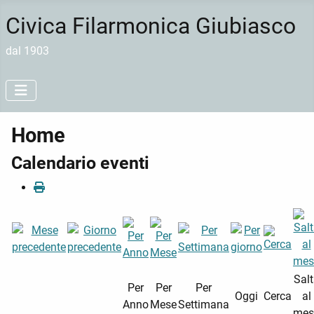
Civica Filarmonica Giubiasco
dal 1903
Home
Calendario eventi
Sal
Per
Per
Per
Oggi
Cerca
al
Anno
Mese
Settimana
mes