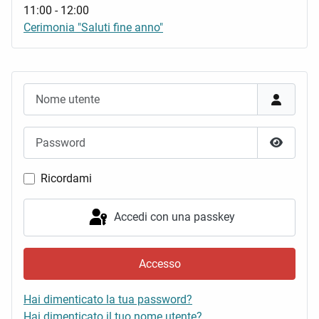
11:00
-
12:00
Cerimonia "Saluti fine anno"
Nome utente
Password
Mostra 
Ricordami
Accedi con una passkey
Accesso
Hai dimenticato la tua password?
Hai dimenticato il tuo nome utente?