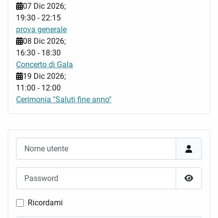
07 Dic 2026
;
19:30
-
22:15
prova generale
08 Dic 2026
;
16:30
-
18:30
Concerto di Gala
19 Dic 2026
;
11:00
-
12:00
Cerimonia "Saluti fine anno"
Nome utente
Password
Mostra 
Ricordami