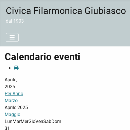
Civica Filarmonica Giubiasco
dal 1903
Calendario eventi
Aprile,
2025
Per Anno
Marzo
Aprile 2025
Maggio
Lun
Mar
Mer
Gio
Ven
Sab
Dom
31