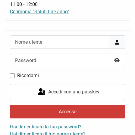
11:00
-
12:00
Cerimonia "Saluti fine anno"
Nome utente
Password
Mostra 
Ricordami
Accedi con una passkey
Accesso
Hai dimenticato la tua password?
Hai dimenticato il tuo nome utente?