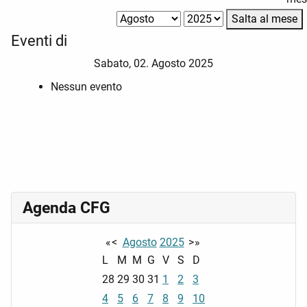
Salta al mese
Eventi di
Sabato, 02. Agosto 2025
Nessun evento
Agenda CFG
«
<
Agosto
2025
>
»
L
M
M
G
V
S
D
28
29
30
31
1
2
3
4
5
6
7
8
9
10