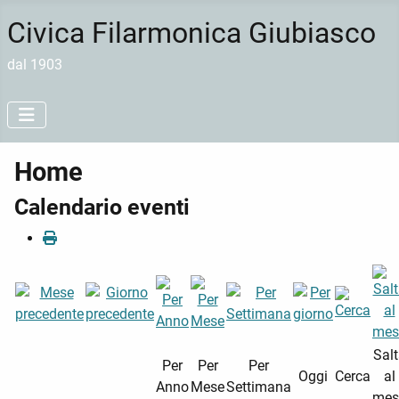
Civica Filarmonica Giubiasco
dal 1903
Home
Calendario eventi
Sal
Per
Per
Per
Oggi
Cerca
al
Anno
Mese
Settimana
mes