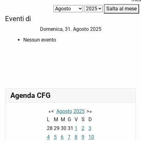
Salta al mese
Eventi di
Domenica, 31. Agosto 2025
Nessun evento
Agenda CFG
«
<
Agosto
2025
>
»
L
M
M
G
V
S
D
28
29
30
31
1
2
3
4
5
6
7
8
9
10