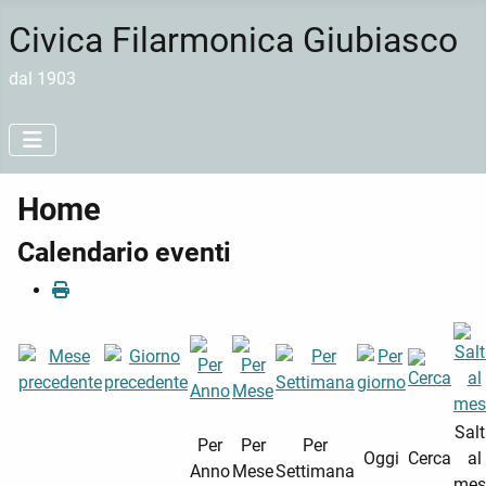
Civica Filarmonica Giubiasco
dal 1903
Home
Calendario eventi
Sal
Per
Per
Per
Oggi
Cerca
al
Anno
Mese
Settimana
mes