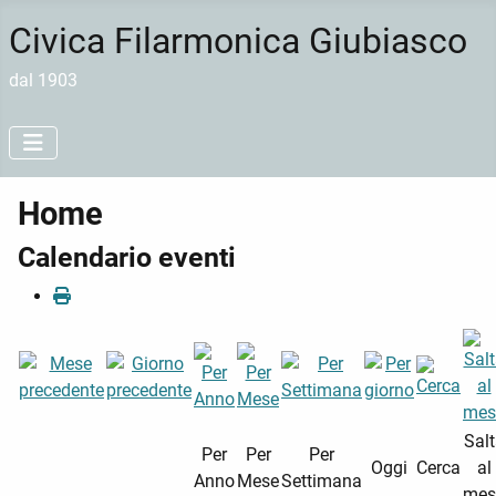
Civica Filarmonica Giubiasco
dal 1903
Home
Calendario eventi
Sal
Per
Per
Per
Oggi
Cerca
al
Anno
Mese
Settimana
mes