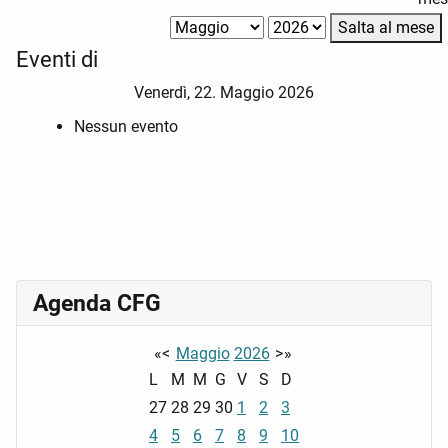
Salta al mese
Eventi di
Venerdì, 22. Maggio 2026
Nessun evento
Agenda CFG
«
<
Maggio
2026
>
»
L
M
M
G
V
S
D
27
28
29
30
1
2
3
4
5
6
7
8
9
10