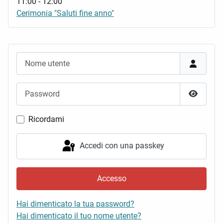
11:00
-
12:00
Cerimonia "Saluti fine anno"
Nome utente
Password
Mostra 
Ricordami
Accedi con una passkey
Accesso
Hai dimenticato la tua password?
Hai dimenticato il tuo nome utente?