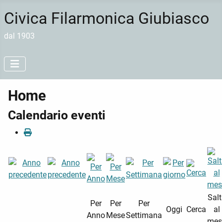
Civica Filarmonica Giubiasco
dal 1903
Home
Calendario eventi
Sal
Per
Per
Per
Oggi
Cerca
al
Anno
Mese
Settimana
mes