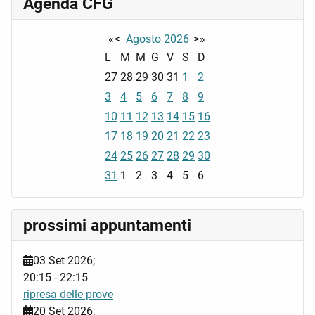
Agenda CFG
«
<
Agosto
2026
>
»
L
M
M
G
V
S
D
27
28
29
30
31
1
2
3
4
5
6
7
8
9
10
11
12
13
14
15
16
17
18
19
20
21
22
23
24
25
26
27
28
29
30
31
1
2
3
4
5
6
prossimi appuntamenti
03 Set 2026
;
20:15
-
22:15
ripresa delle prove
20 Set 2026
;