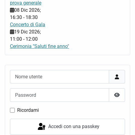
prova generale
08 Dic 2026
;
16:30
-
18:30
Concerto di Gala
19 Dic 2026
;
11:00
-
12:00
Cerimonia "Saluti fine anno"
Nome utente
Password
Mostra 
Ricordami
Accedi con una passkey