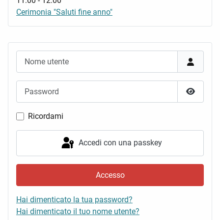
11:00
-
12:00
Cerimonia "Saluti fine anno"
Nome utente
Password
Mostra 
Ricordami
Accedi con una passkey
Accesso
Hai dimenticato la tua password?
Hai dimenticato il tuo nome utente?