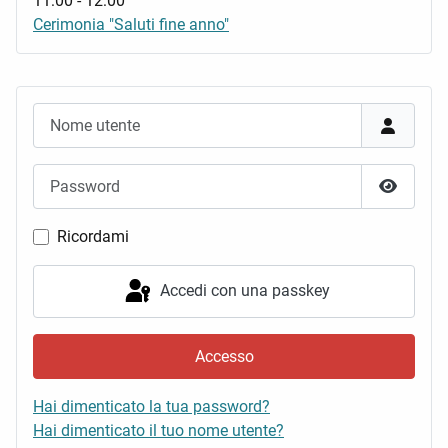
11:00
-
12:00
Cerimonia "Saluti fine anno"
Nome utente
Password
Mostra 
Ricordami
Accedi con una passkey
Accesso
Hai dimenticato la tua password?
Hai dimenticato il tuo nome utente?