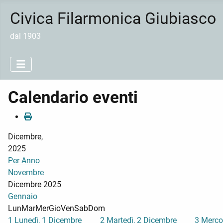
Civica Filarmonica Giubiasco
dal 1903
Calendario eventi
Dicembre,
2025
Per Anno
Novembre
Dicembre 2025
Gennaio
Lun
Mar
Mer
Gio
Ven
Sab
Dom
1
Lunedì, 1 Dicembre
2
Martedì, 2 Dicembre
3
Merco