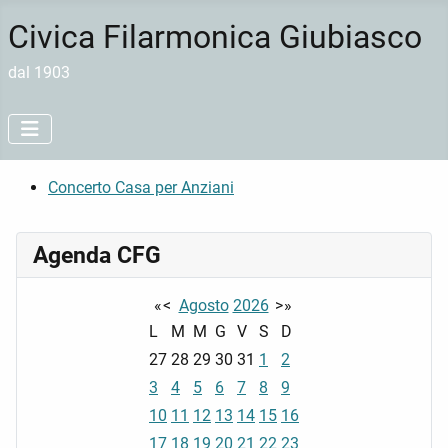
Civica Filarmonica Giubiasco
dal 1903
Concerto Casa per Anziani
Agenda CFG
«
<
Agosto
2026
>
»
L
M
M
G
V
S
D
27
28
29
30
31
1
2
3
4
5
6
7
8
9
10
11
12
13
14
15
16
17
18
19
20
21
22
23