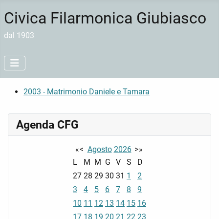
Civica Filarmonica Giubiasco
dal 1903
2003 - Matrimonio Daniele e Tamara
Agenda CFG
«
<
Agosto
2026
>
»
L
M
M
G
V
S
D
27
28
29
30
31
1
2
3
4
5
6
7
8
9
10
11
12
13
14
15
16
17
18
19
20
21
22
23