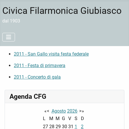
Civica Filarmonica Giubiasco
dal 1903
2011 - San Gallo visita festa federale
2011 - Festa di primavera
2011 - Concerto di gala
Agenda CFG
«
<
Agosto
2026
>
»
L
M
M
G
V
S
D
27
28
29
30
31
1
2