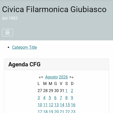
Civica Filarmonica Giubiasco
dal 1903
Category Title
Agenda CFG
«
<
Agosto
2026
>
»
L
M
M
G
V
S
D
27
28
29
30
31
1
2
3
4
5
6
7
8
9
10
11
12
13
14
15
16
17
18
19
20
21
22
23