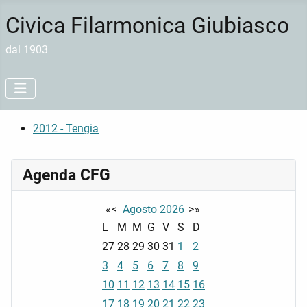
Civica Filarmonica Giubiasco
dal 1903
2012 - Tengia
Agenda CFG
«
<
Agosto
2026
>
»
L
M
M
G
V
S
D
27
28
29
30
31
1
2
3
4
5
6
7
8
9
10
11
12
13
14
15
16
17
18
19
20
21
22
23