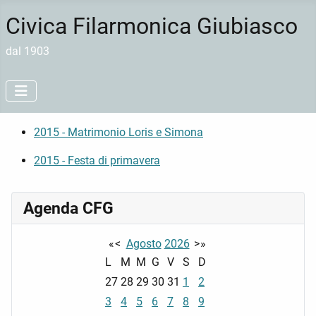
Civica Filarmonica Giubiasco
dal 1903
2015 - Matrimonio Loris e Simona
2015 - Festa di primavera
Agenda CFG
«
<
Agosto
2026
>
»
L
M
M
G
V
S
D
27
28
29
30
31
1
2
3
4
5
6
7
8
9