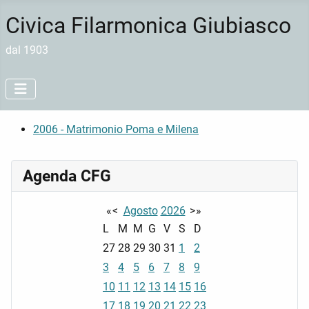
Civica Filarmonica Giubiasco
dal 1903
2006 - Matrimonio Poma e Milena
Agenda CFG
«
<
Agosto
2026
>
»
L
M
M
G
V
S
D
27
28
29
30
31
1
2
3
4
5
6
7
8
9
10
11
12
13
14
15
16
17
18
19
20
21
22
23