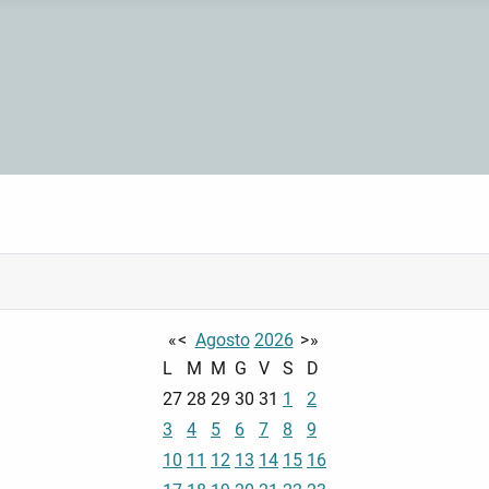
«
<
Agosto
2026
>
»
L
M
M
G
V
S
D
27
28
29
30
31
1
2
3
4
5
6
7
8
9
10
11
12
13
14
15
16