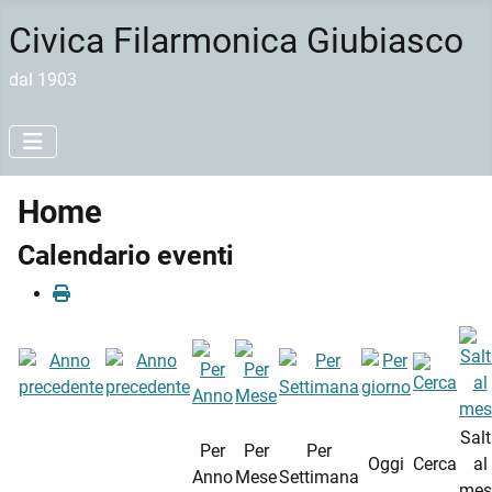
Civica Filarmonica Giubiasco
dal 1903
Home
Calendario eventi
Sal
Per
Per
Per
Oggi
Cerca
al
Anno
Mese
Settimana
mes