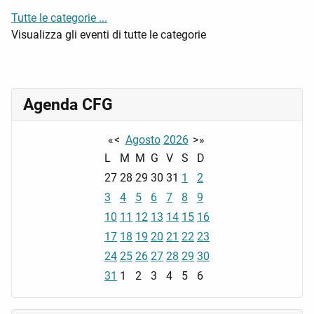
Tutte le categorie ...
Visualizza gli eventi di tutte le categorie
Agenda CFG
«
<
Agosto
2026
>
»
L
M
M
G
V
S
D
27
28
29
30
31
1
2
3
4
5
6
7
8
9
10
11
12
13
14
15
16
17
18
19
20
21
22
23
24
25
26
27
28
29
30
31
1
2
3
4
5
6