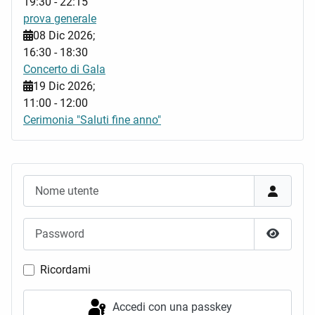
19:30
-
22:15
prova generale
08 Dic 2026
;
16:30
-
18:30
Concerto di Gala
19 Dic 2026
;
11:00
-
12:00
Cerimonia "Saluti fine anno"
Nome utente
Password
Mostra 
Ricordami
Accedi con una passkey