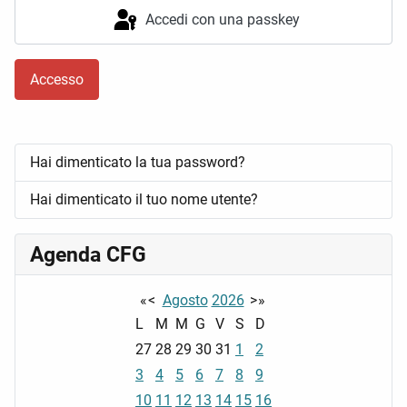
Accedi con una passkey
Accesso
Hai dimenticato la tua password?
Hai dimenticato il tuo nome utente?
Agenda CFG
«
<
Agosto
2026
>
»
L
M
M
G
V
S
D
27
28
29
30
31
1
2
3
4
5
6
7
8
9
10
11
12
13
14
15
16