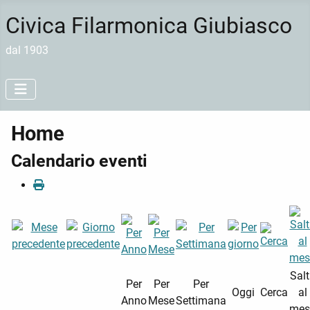
Civica Filarmonica Giubiasco
dal 1903
Home
Calendario eventi
Sal
Per
Per
Per
Oggi
Cerca
al
Anno
Mese
Settimana
mes