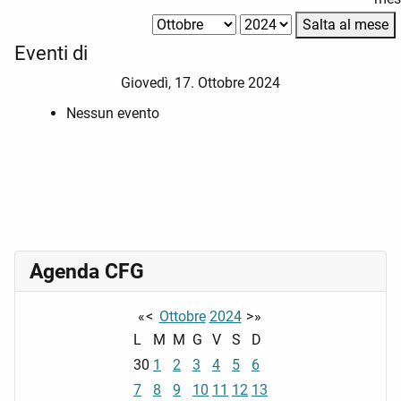
Salta al mese
Eventi di
Giovedì, 17. Ottobre 2024
Nessun evento
Agenda CFG
«
<
Ottobre
2024
>
»
L
M
M
G
V
S
D
30
1
2
3
4
5
6
7
8
9
10
11
12
13