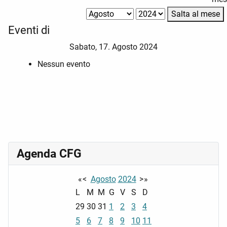
Salta al mese
Eventi di
Sabato, 17. Agosto 2024
Nessun evento
Agenda CFG
«
<
Agosto
2024
>
»
L
M
M
G
V
S
D
29
30
31
1
2
3
4
5
6
7
8
9
10
11