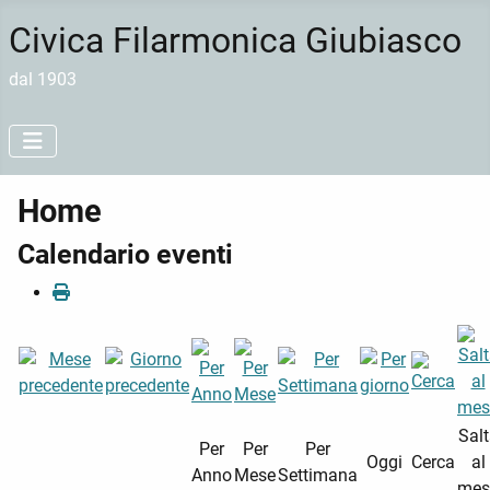
Civica Filarmonica Giubiasco
dal 1903
Home
Calendario eventi
Sal
Per
Per
Per
Oggi
Cerca
al
Anno
Mese
Settimana
mes