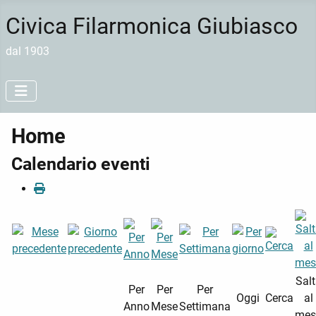
Civica Filarmonica Giubiasco
dal 1903
Home
Calendario eventi
Sal
Per
Per
Per
Oggi
Cerca
al
Anno
Mese
Settimana
mes