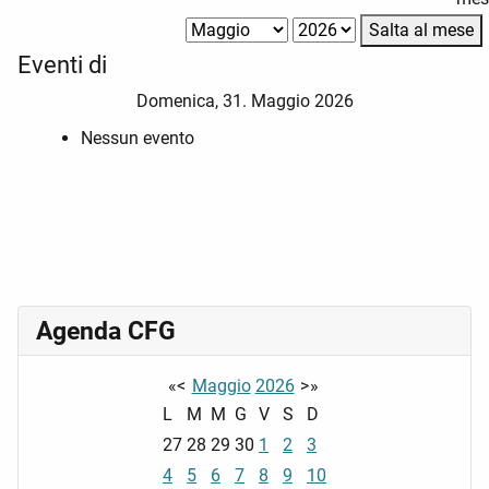
Salta al mese
Eventi di
Domenica, 31. Maggio 2026
Nessun evento
Agenda CFG
«
<
Maggio
2026
>
»
L
M
M
G
V
S
D
27
28
29
30
1
2
3
4
5
6
7
8
9
10