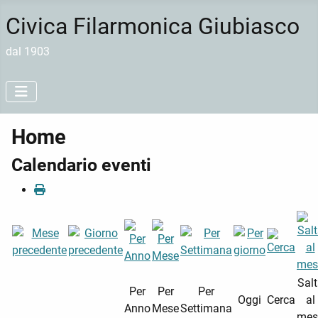
Civica Filarmonica Giubiasco
dal 1903
Home
Calendario eventi
Sal
Per
Per
Per
Oggi
Cerca
al
Anno
Mese
Settimana
mes