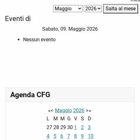
Salta al mese
Eventi di
Sabato, 09. Maggio 2026
Nessun evento
Agenda CFG
«
<
Maggio
2026
>
»
L
M
M
G
V
S
D
27
28
29
30
1
2
3
4
5
6
7
8
9
10