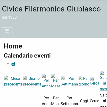
Civica Filarmonica Giubiasco
dal 1903
Home
Calendario eventi
Sal
Per
Per
Per
Oggi
Cerca
al
Anno
Mese
Settimana
mes