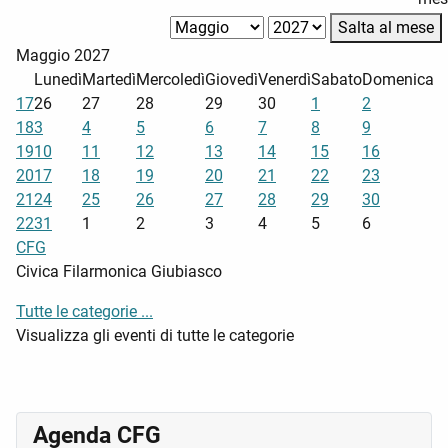
Salta al mese
Maggio 2027
Lunedì
Martedì
Mercoledì
Giovedì
Venerdì
Sabato
Domenica
17
26
27
28
29
30
1
2
18
3
4
5
6
7
8
9
19
10
11
12
13
14
15
16
20
17
18
19
20
21
22
23
21
24
25
26
27
28
29
30
22
31
1
2
3
4
5
6
CFG
Civica Filarmonica Giubiasco
Tutte le categorie ...
Visualizza gli eventi di tutte le categorie
Agenda CFG