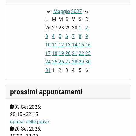
«
<
Maggio
2027
>
»
L
M
M
G
V
S
D
26
27
28
29
30
1
2
3
4
5
6
7
8
9
10
11
12
13
14
15
16
17
18
19
20
21
22
23
24
25
26
27
28
29
30
31
1
2
3
4
5
6
prossimi appuntamenti
03 Set 2026
;
20:15
-
22:15
ripresa delle prove
20 Set 2026
;