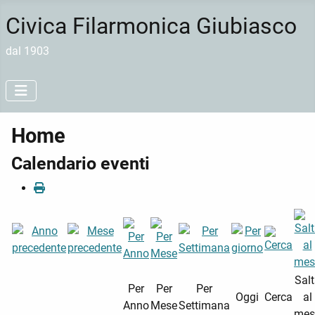
Civica Filarmonica Giubiasco
dal 1903
Home
Calendario eventi
Sal
Per
Per
Per
Oggi
Cerca
al
Anno
Mese
Settimana
mes