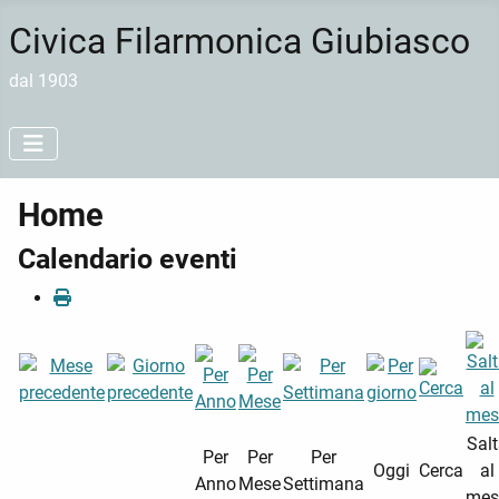
Civica Filarmonica Giubiasco
dal 1903
Home
Calendario eventi
Sal
Per
Per
Per
Oggi
Cerca
al
Anno
Mese
Settimana
mes