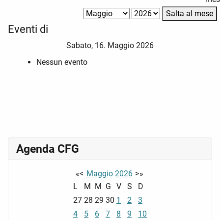
Salta al mese
Eventi di
Sabato, 16. Maggio 2026
Nessun evento
Agenda CFG
«
<
Maggio
2026
>
»
L
M
M
G
V
S
D
27
28
29
30
1
2
3
4
5
6
7
8
9
10