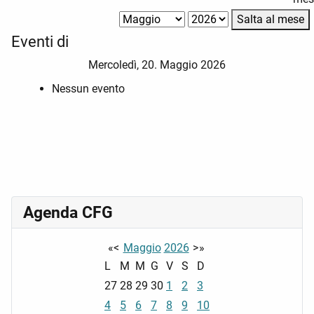
Salta al mese
Eventi di
Mercoledì, 20. Maggio 2026
Nessun evento
Agenda CFG
«
<
Maggio
2026
>
»
L
M
M
G
V
S
D
27
28
29
30
1
2
3
4
5
6
7
8
9
10