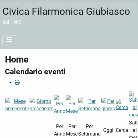
Civica Filarmonica Giubiasco
dal 1903
Home
Calendario eventi
Sal
Per
Per
Per
Oggi
Cerca
al
Anno
Mese
Settimana
mes