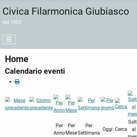
Civica Filarmonica Giubiasco
dal 1903
Home
Calendario eventi
Sal
Per
Per
Per
Oggi
Cerca
al
Anno
Mese
Settimana
mes