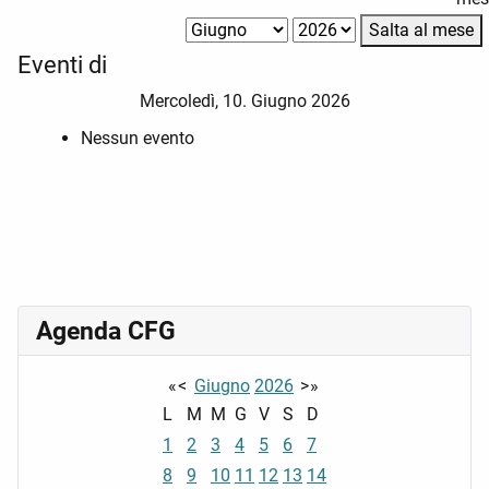
Salta al mese
Eventi di
Mercoledì, 10. Giugno 2026
Nessun evento
Agenda CFG
«
<
Giugno
2026
>
»
L
M
M
G
V
S
D
1
2
3
4
5
6
7
8
9
10
11
12
13
14