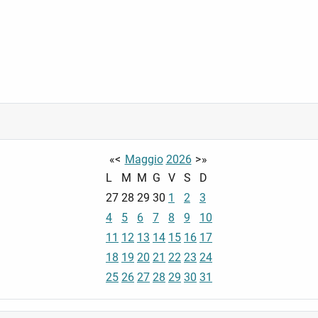
«
<
Maggio
2026
>
»
L
M
M
G
V
S
D
27
28
29
30
1
2
3
4
5
6
7
8
9
10
11
12
13
14
15
16
17
18
19
20
21
22
23
24
25
26
27
28
29
30
31