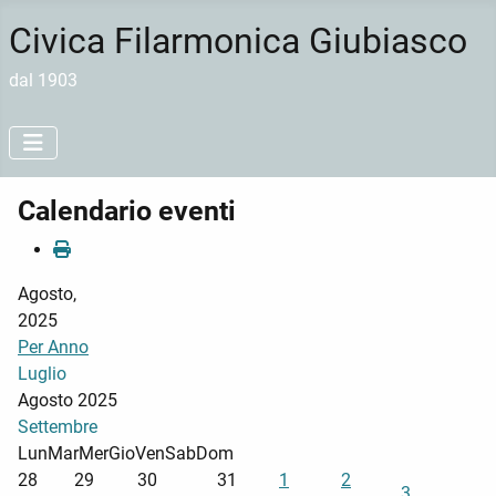
Civica Filarmonica Giubiasco
dal 1903
Calendario eventi
Agosto,
2025
Per Anno
Luglio
Agosto 2025
Settembre
Lun
Mar
Mer
Gio
Ven
Sab
Dom
28
29
30
31
1
2
3