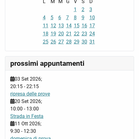
L
M
M
G
V
S
D
1
2
3
4
5
6
7
8
9
10
11
12
13
14
15
16
17
18
19
20
21
22
23
24
25
26
27
28
29
30
31
prossimi appuntamenti
03 Set 2026
;
20:15
-
22:15
ripresa delle prove
20 Set 2026
;
10:00
-
13:00
Strada in Festa
11 Ott 2026
;
9:30
-
12:30
domenica di prova