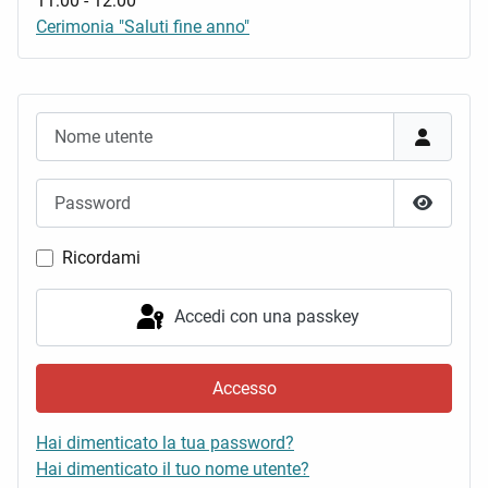
11:00
-
12:00
Cerimonia "Saluti fine anno"
Nome utente
Password
Mostra 
Ricordami
Accedi con una passkey
Accesso
Hai dimenticato la tua password?
Hai dimenticato il tuo nome utente?