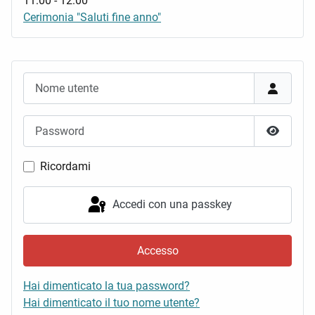
11:00
-
12:00
Cerimonia "Saluti fine anno"
Nome utente
Password
Mostra 
Ricordami
Accedi con una passkey
Accesso
Hai dimenticato la tua password?
Hai dimenticato il tuo nome utente?