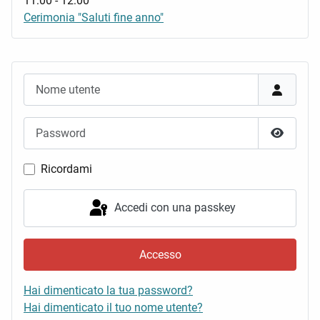
11:00
-
12:00
Cerimonia "Saluti fine anno"
Nome utente
Password
Mostra 
Ricordami
Accedi con una passkey
Accesso
Hai dimenticato la tua password?
Hai dimenticato il tuo nome utente?