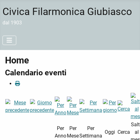
Civica Filarmonica Giubiasco
dal 1903
Home
Calendario eventi
Sal
Per
Per
Per
Oggi
Cerca
al
Anno
Mese
Settimana
mes