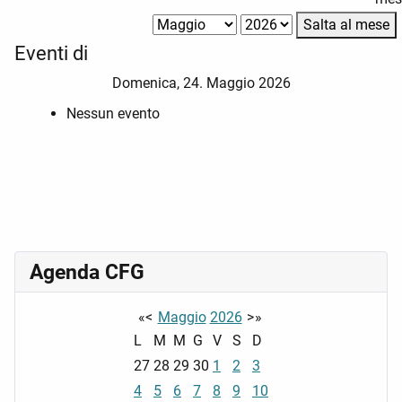
Salta al mese
Eventi di
Domenica, 24. Maggio 2026
Nessun evento
Agenda CFG
«
<
Maggio
2026
>
»
L
M
M
G
V
S
D
27
28
29
30
1
2
3
4
5
6
7
8
9
10