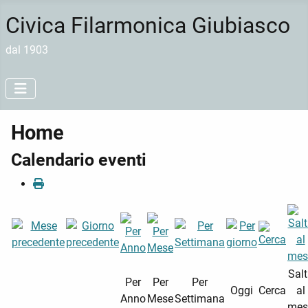
Civica Filarmonica Giubiasco
dal 1903
Home
Calendario eventi
Sal
Per
Per
Per
Oggi
Cerca
al
Anno
Mese
Settimana
mes