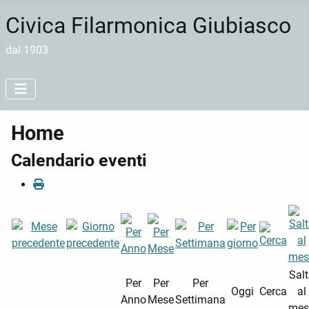
Civica Filarmonica Giubiasco
dal 1903
Home
Calendario eventi
Sal
Per
Per
Per
Oggi
Cerca
al
Anno
Mese
Settimana
mes