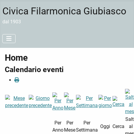
Civica Filarmonica Giubiasco
dal 1903
Home
Calendario eventi
Sal
Per
Per
Per
Oggi
Cerca
al
Anno
Mese
Settimana
mes