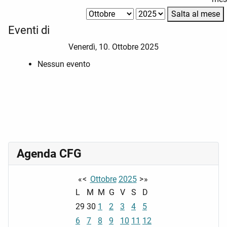
Salta al mese
Eventi di
Venerdì, 10. Ottobre 2025
Nessun evento
Agenda CFG
«
<
Ottobre
2025
>
»
L
M
M
G
V
S
D
29
30
1
2
3
4
5
6
7
8
9
10
11
12