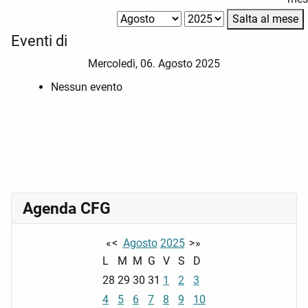
Salta al mese
Eventi di
Mercoledì, 06. Agosto 2025
Nessun evento
Agenda CFG
«
<
Agosto
2025
>
»
L
M
M
G
V
S
D
28
29
30
31
1
2
3
4
5
6
7
8
9
10