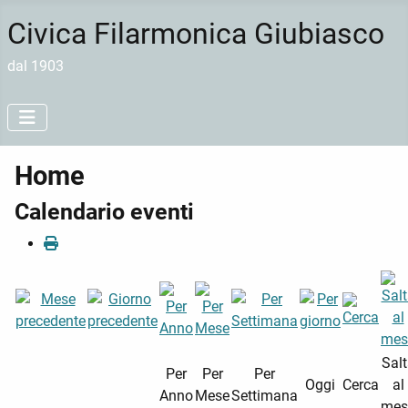
Civica Filarmonica Giubiasco
dal 1903
Home
Calendario eventi
Sal
Per
Per
Per
Oggi
Cerca
al
Anno
Mese
Settimana
mes