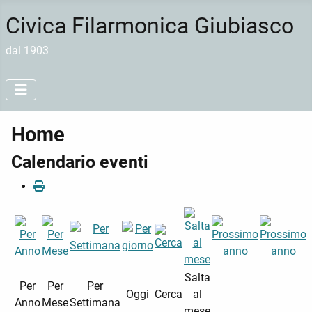
Civica Filarmonica Giubiasco
dal 1903
Home
Calendario eventi
Salta
Per
Per
Per
Oggi
Cerca
al
Anno
Mese
Settimana
mese