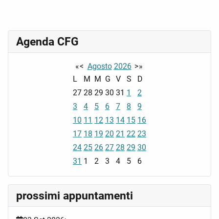
Agenda CFG
«
<
Agosto
2026
>
»
L
M
M
G
V
S
D
27
28
29
30
31
1
2
3
4
5
6
7
8
9
10
11
12
13
14
15
16
17
18
19
20
21
22
23
24
25
26
27
28
29
30
31
1
2
3
4
5
6
prossimi appuntamenti