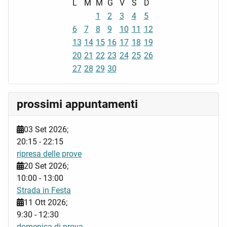
L
M
M
G
V
S
D
1
2
3
4
5
6
7
8
9
10
11
12
13
14
15
16
17
18
19
20
21
22
23
24
25
26
27
28
29
30
prossimi appuntamenti
03 Set 2026
;
20:15
-
22:15
ripresa delle prove
20 Set 2026
;
10:00
-
13:00
Strada in Festa
11 Ott 2026
;
9:30
-
12:30
domenica di prova