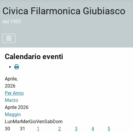
Civica Filarmonica Giubiasco
dal 1903
Calendario eventi
Aprile,
2026
Per Anno
Marzo
Aprile 2026
Maggio
Lun
Mar
Mer
Gio
Ven
Sab
Dom
30
31
1
2
3
4
5