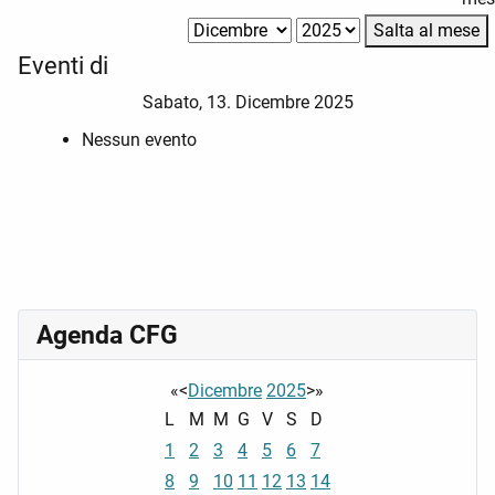
Salta al mese
Eventi di
Sabato, 13. Dicembre 2025
Nessun evento
Agenda CFG
«
<
Dicembre
2025
>
»
L
M
M
G
V
S
D
1
2
3
4
5
6
7
8
9
10
11
12
13
14