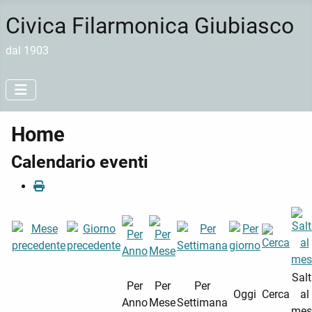
Civica Filarmonica Giubiasco
dal 1903
Home
Calendario eventi
Sal
Per
Per
Per
Oggi
Cerca
al
Anno
Mese
Settimana
mes